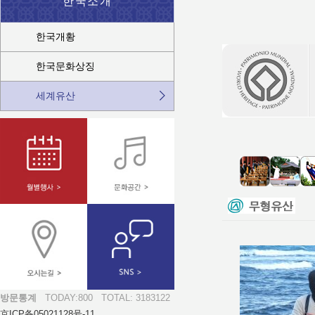
한국소개
한국개황
한국문화상징
세계유산
방문통계
TODAY:800
TOTAL: 3183122
京ICP备05021128号-11