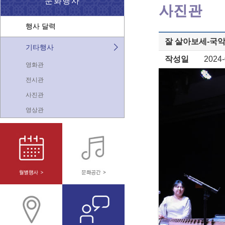
문화행사
행사 달력
잘 살아보세-국
기타행사
작성일
2024-
영화관
전시관
사진관
영상관