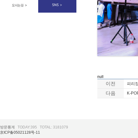
null
이전
피리정
다음
K-PO
방문통계
TODAY:395
TOTAL: 3181079
京ICP备05021128号-11