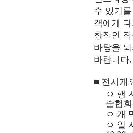
수 있기를
객에게 다
창적인 작
바탕을 되
바랍니다
.
■
전시개
ㅇ
행 
술협회
ㅇ
개 
ㅇ
일 