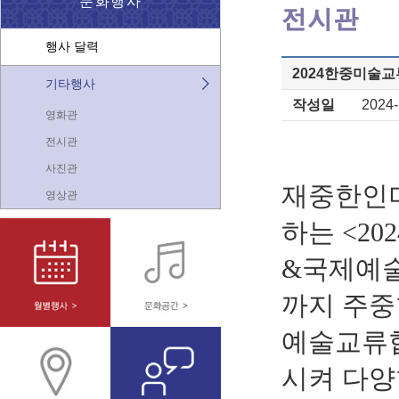
문화행사
행사 달력
2024한중미술
기타행사
작성일
2024-
영화관
전시관
사진관
재중한인
영상관
하는
<202
&
국제예
까지 주
예술교류협
시켜 다양