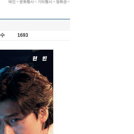
메인
>
문화행사
>
기타행사
>
영화관
>
수
1693