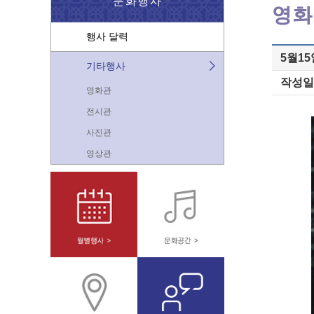
문화행사
행사 달력
5월15
기타행사
작성일
영화관
전시관
사진관
영상관