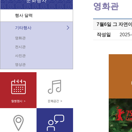
문화행사
행사 달력
7월6일 그 자연
기타행사
작성일
2025-
영화관
전시관
사진관
영상관