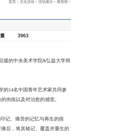
首页
>
文化活动
>
活动展示
>
展览馆
>
量
3963
院后援的中央美术学院&弘益大学韩
学的14名中国青年艺术家共同参
自的伤痕以及对治愈的感觉。
的印记、痛苦的记忆与再生的痕
苦痛后，将其铭记、覆盖并重生的