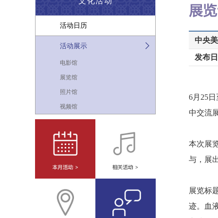
文化活动
活动日历
中央美
活动展示
发布日
电影馆
展览馆
照片馆
6月2
视频馆
中交流
本次展
与，展
展览标
迹。血