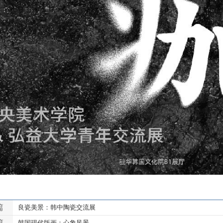
篇
良瓷美景：韩中陶瓷交流展
篇
韩国现代版画：心象风景