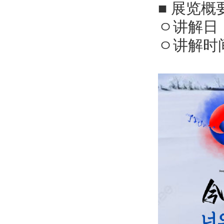
■ 展览概
ㅇ讲解日：3
ㅇ讲解时