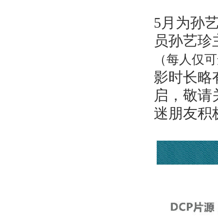
5月为孙
员孙艺珍
（每人仅可
影时长略
启，敬请
迷朋友积