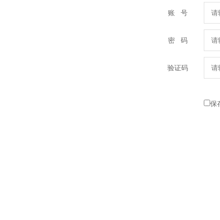
账 号
密 码
验证码