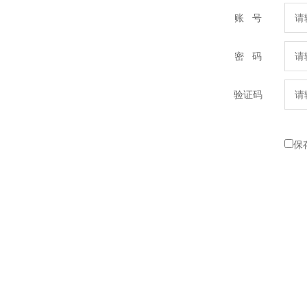
账 号
密 码
验证码