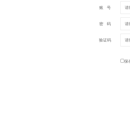
账 号
密 码
验证码