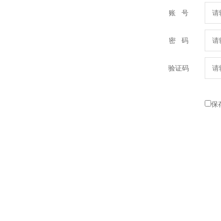
账 号
密 码
验证码