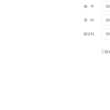
账 号
密 码
验证码